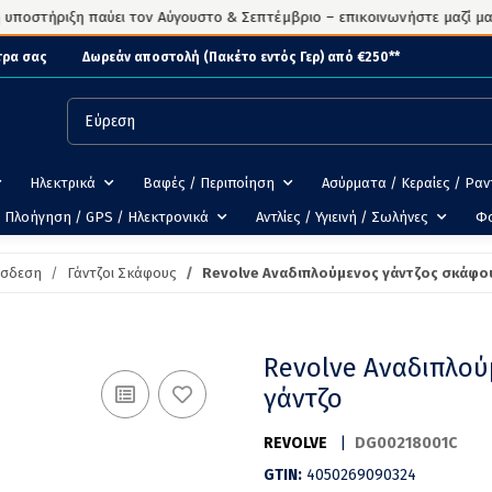
στήριξη παύει τον Αύγουστο & Σεπτέμβριο – επικοινωνήστε μαζί μας μέ
τρα σας
Δωρεάν αποστολή (Πακέτο εντός Γερ) από €250**
Ηλεκτρικά
Βαφές / Περιποίηση
Ασύρματα / Κεραίες / Ρα
Πλοήγηση / GPS / Ηλεκτρονικά
Αντλίες / Υγιεινή / Σωλήνες
Φ
όσδεση
Γάντζοι Σκάφους
Revolve Αναδιπλούμενος γάντζος σκάφου
Revolve Αναδιπλού
γάντζο
REVOLVE
|
DG00218001C
GTIN:
4050269090324