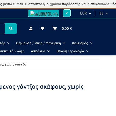
σω e-mail. Η αποστολή, οι χρόνοι παράδοσης και η επικοινωνία μέσω e
✔
EUR
EL
Germany
0,00 €
ντάρ
Θέρμανση / Ψύξη / Μαγειρική
Φωτισμός
ουσκωτά Σκάφη
Ασφάλεια
Ηλιακή Τεχνολογία
ς, χωρίς γάντζο
μενος γάντζος σκάφους, χωρίς