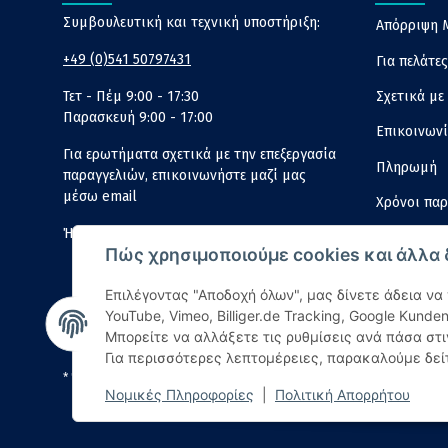
Συμβουλευτική και τεχνική υποστήριξη:
Απόρριψη 
+49 (0)541 50797431
Για πελάτε
Σχετικά με
Τετ - Πέμ 9:00 - 17:30
Παρασκευή 9:00 - 17:00
Επικοινων
Για ερωτήματα σχετικά με την επεξεργασία
Πληρωμή
παραγγελιών, επικοινωνήστε μαζί μας
μέσω email
Χρόνοι πα
Ή μέσω της
φόρμας επικοινωνίας
μας.
Πληροφορί
Πώς χρησιμοποιούμε cookies και άλλα
Επιλέγοντας "Αποδοχή όλων", μας δίνετε άδεια να
YouTube, Vimeo, Billiger.de Tracking, Google Kunde
Μπορείτε να αλλάξετε τις ρυθμίσεις ανά πάσα στι
Για περισσότερες λεπτομέρειες, παρακαλούμε δε
* Όλες οι τιμές συμπεριλαμβανομένου ΦΠΑ, πλέον
έξοδα αποστολής
Νομικές Πληροφορίες
|
Πολιτική Απορρήτου