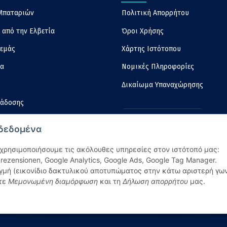
Μπαταριών
Πολιτική Απορρήτου
ς από την Ελβετία
Όροι Χρήσης
 εμάς
Χάρτης Ιστότοπου
ία
Νομικές Πληροφορίες
Δικαίωμα Υπαναχώρησης
ράδοσης
Vertrag widerrufen
ες Αποστολής
 δεδομένα
 χρησιμοποιήσουμε τις ακόλουθες υπηρεσίες στον ιστότοπό μας:
nrezensionen, Google Analytics, Google Ads, Google Tag Manager.
γμή (εικονίδιο δακτυλικού αποτυπώματος στην κάτω αριστερή γων
ίτε
Μεμονωμένη διαμόρφωση
και τη
Δήλωση απορρήτου
μας.