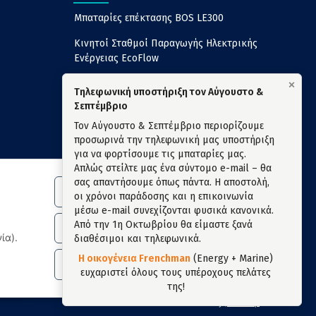
Μπαταρίες επέκτασης BOS LE300
Κινητοί Σταθμοί Παραγωγής Ηλεκτρικής
Ενέργειας EcoFlow
×
Ετοιμάστε το ιστιοπλοϊκό σας για να
Τηλεφωνική υποστήριξη τον Αύγουστο &
ξεκινήσετε
Σεπτέμβριο
Τιμοκατάλογος Victron Q1 2026
Τον Αύγουστο & Σεπτέμβριο περιορίζουμε
προσωρινά την τηλεφωνική μας υποστήριξη
για να φορτίσουμε τις μπαταρίες μας.
Απλώς στείλτε μας ένα σύντομο e-mail – θα
σας απαντήσουμε όπως πάντα. Η αποστολή,
Αποδοχή όλων
οι χρόνοι παράδοσης και η επικοινωνία
μέσω e-mail συνεχίζονται φυσικά κανονικά.
Από την 1η Οκτωβρίου θα είμαστε ξανά
Διαμόρφωση
ία).
διαθέσιμοι και τηλεφωνικά.
Η οικογένεια Frenchman
(Energy + Marine)
Απόρριψη
ευχαριστεί όλους τους υπέροχους πελάτες
της!
Powered by
JTL-Shop